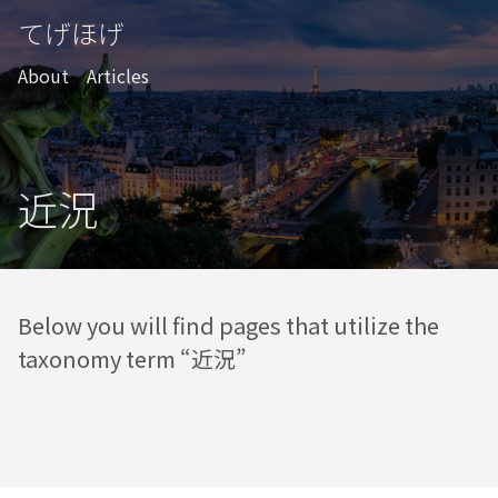
てげほげ
About
Articles
近況
Below you will find pages that utilize the
taxonomy term “近況”