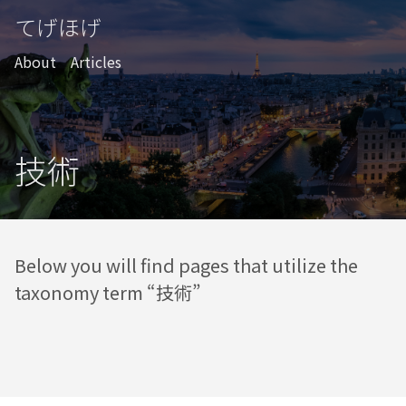
てげほげ
About
Articles
技術
Below you will find pages that utilize the
taxonomy term “技術”