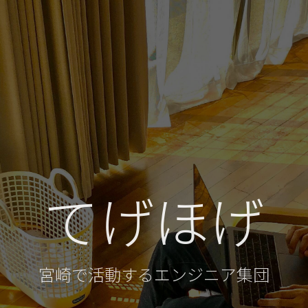
てげほげ
宮崎で活動するエンジニア集団